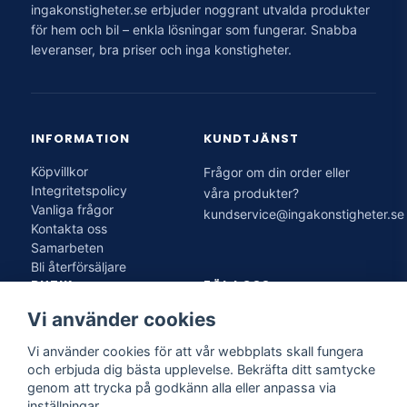
ingakonstigheter.se erbjuder noggrant utvalda produkter
för hem och bil – enkla lösningar som fungerar. Snabba
leveranser, bra priser och inga konstigheter.
INFORMATION
KUNDTJÄNST
Köpvillkor
Frågor om din order eller
Integritetspolicy
våra produkter?
Vanliga frågor
kundservice@ingakonstigheter.se
Kontakta oss
Samarbeten
Bli återförsäljare
BUTIK
FÖLJ OSS
Vi använder cookies
IK Solution AB
Lagervägen 28
Vi använder cookies för att vår webbplats skall fungera
136 50 Jordbro
och erbjuda dig bästa upplevelse. Bekräfta ditt samtycke
genom att trycka på godkänn alla eller anpassa via
Öppettider
inställningar