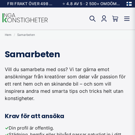
FRI FRAKT ÖVER 498 KR
⭐ 4.8 AV 5 · 2 500+ OMDÖMEN
Hem
Samarbeten
Samarbeten
Vill du samarbeta med oss? Vi tar gärna emot
ansökningar från kreatörer som delar vår passion för
ett rent hem och en skinande bil – och som vill
inspirera andra med smarta tips och tricks helt utan
konstigheter.
Krav för att ansöka
✓
Din profil är offentlig.
✓
Städning, hemfix eller bilvård passar naturligt in i ditt