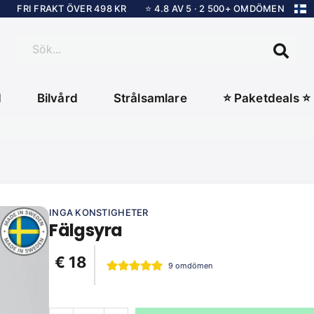
FRI FRAKT ÖVER 498 KR
⭐ 4.8 AV 5 · 2 500+ OMDÖMEN
Sök...
d
Bilvård
Strålsamlare
⭐ Paketdeals ⭐
INGA KONSTIGHETER
Fälgsyra
€ 18
9 omdömen