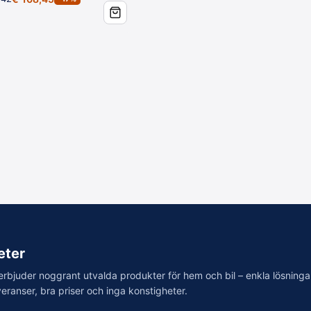
syra och flygrostborttagare?
msdamm aggressivt. Vår
flygrostborttagare
är pH-neutral och säker fö
finrengöring och underhåll.
?
skt och skölj i tid med rikligt med vatten.
?
dor på hud och ögon. Använd skyddshandskar, skyddskläder samt ög
öras med fälgsyra?
ellan djupbehandlingarna underhåller du med
flygrostborttagare
och 
omsdamm?
eter
damm och inbränd smuts biter sig fast i fälgens yta och är ofta omöj
erbjuder noggrant utvalda produkter för hem och bil – enkla lösning
eranser, bra priser och inga konstigheter.