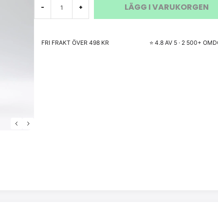
LÄGG I VARUKORGEN
-
+
FRI FRAKT ÖVER 498 KR
⭐ 4.8 AV 5 · 2 500+ O