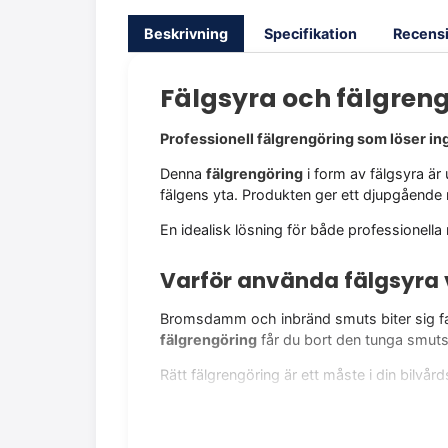
Beskrivning
Specifikation
Recensi
Fälgsyra och fälgre
Professionell fälgrengöring som löser in
Denna
fälgrengöring
i form av fälgsyra är
fälgens yta. Produkten ger ett djupgående re
En idealisk lösning för både professionella 
Varför använda fälgsyra 
Bromsdamm och inbränd smuts biter sig fas
fälgrengöring
får du bort den tunga smuts
Rätt fälgrengöring är ett måste i din bilvårds
Fördelar med vår fälgsyr