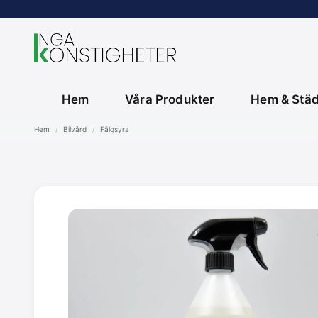
Hem
Våra Produkter
Hem & Stä
Hem
Bilvård
Fälgsyra