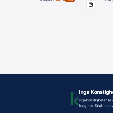
Vad är skillnaden mellan fälg
Fälgsyra är surare och löser inbränd bro
smutsiga fälgar och flygrostborttagare för 
Hur länge ska fälgsyran verka
Låt aldrig produkten torka in. Arbeta metodi
Behöver jag skyddsutrustning
Ja. Produkten orsakar allvarliga frätska
dimma eller ångor.
Hur ofta bör fälgar djupreng
Vid behov, oftast 1 till 2 gånger per år. M
Hjälper det mot inbränd br
Inga Konstigh
Ja, det är just det den är gjord för. Broms
ingakonstigheter.se 
rengöringsmedel.
fungerar. Snabba lev