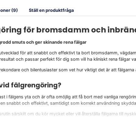
oner (9)
Ställ en produktfråga
ngöring för bromsdamm och inbrän
grodd smuts och ger skinande rena fälgar
 utvecklad för att snabbt och effektivt ta bort bromsdamm, vägdam
sultat och passar perfekt för dig som vill ha kliniskt rena fälgar v
rekondare och bilentusiaster som vet hur viktigt det är att fälgarna 
vid fälgrengöring?
t i fälgens yta och är ofta omöjlig att få bort med vanliga rengö
en snabbt och effektivt, samtidigt som korrekt användning skyddar 
rutin särskilt om du kör mycket eller vill återställa fälgarna till nyski
a