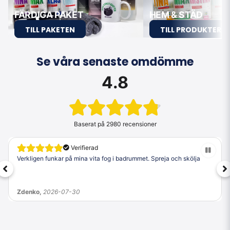
FÄRDIGA PAKET
HEM & STÄD
TILL PAKETEN
TILL PRODUKTERN
Se våra senaste omdömme
4.8
Baserat på
2980 recensioner
Verifierad
Verkligen funkar på mina vita fog i badrummet. Spreja och skölja
Zdenko,
2026-07-30