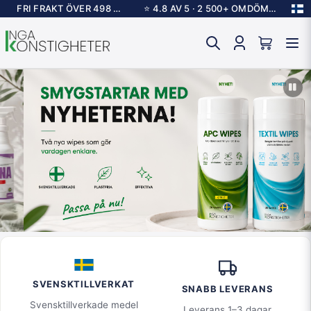
FRI FRAKT ÖVER 498 KR
⭐ 4.8 AV 5 · 2 500+ OMDÖMEN
SVENSKTILLVERKAT
SNABB LEVERANS
Svensktillverkade medel
Leverans 1–3 dagar