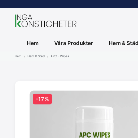
Hem
Våra Produkter
Hem & Stä
Hem
Hem & Städ
APC - Wipes
-
17
%