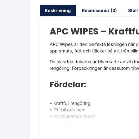
Beskrivning
Recensioner (3)
Stäl
APC WIPES – Kraftfu
APC Wipes är den perfekta lösningen när du 
upp smuts, fett och fläckar på allt från bil
De plastfria dukarna är tillverkade av väx
rengöring. Förpackningen är dessutom tillv
Fördelar:
• Kraftfull rengöring
• För bil och hem
• Växtbaserade dukar
• Plastfria dukar
• Förpackning av 25 % återvunnen plast
• Frisk doft av citrus