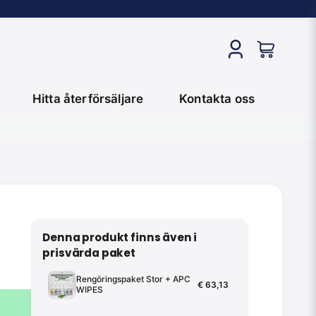
Hitta återförsäljare
Kontakta oss
Denna produkt finns även i
prisvärda paket
Rengöringspaket Stor + APC
€ 63,13
WIPES