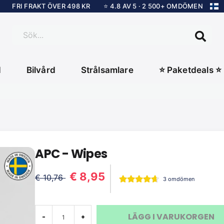
FRI FRAKT ÖVER 498 KR
⭐ 4.8 AV 5 · 2 500+ OMDÖMEN
Sök...
d
Bilvård
Strålsamlare
⭐ Paketdeals ⭐
APC - Wipes
€ 8,95
€ 10,76
3 omdömen
LÄGG I VARUKORGEN
-
+