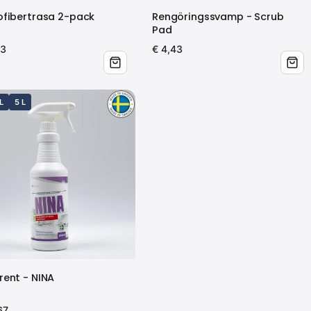
ofibertrasa 2-pack
Rengöringssvamp - Scrub
Pad
43
€ 4,43
L
5 L
rent - NINA
67