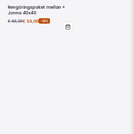
Rengöringspaket mellan +
Jonna 40x40
€ 66,39
€ 54,09
-19%