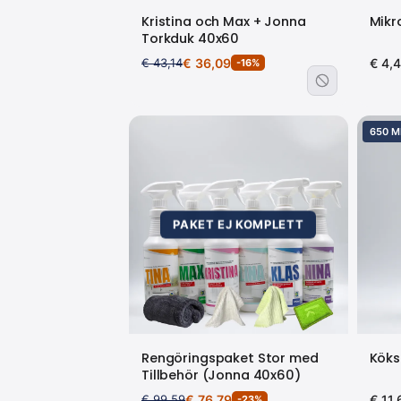
Kristina och Max + Jonna
Mikr
Torkduk 40x60
€ 43,14
€ 36,09
€ 4,
-16%
650 M
PAKET EJ KOMPLETT
Rengöringspaket Stor med
Köks
Tillbehör (Jonna 40x60)
€ 99,59
€ 76,79
€ 11,
-23%