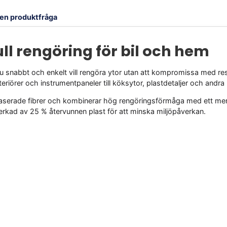
l en produktfråga
ll rengöring för bil och hem
snabbt och enkelt vill rengöra ytor utan att kompromissa med result
interiörer och instrumentpaneler till köksytor, plastdetaljer och andr
tbaserade fibrer och kombinerar hög rengöringsförmåga med ett mer 
erkad av 25 % återvunnen plast för att minska miljöpåverkan.