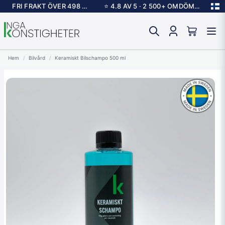
FRI FRAKT ÖVER 498 KR
⭐ 4.8 AV 5 · 2 500+ OMDÖMEN
Hem
Bilvård
Keramiskt Bilschampo 500 ml