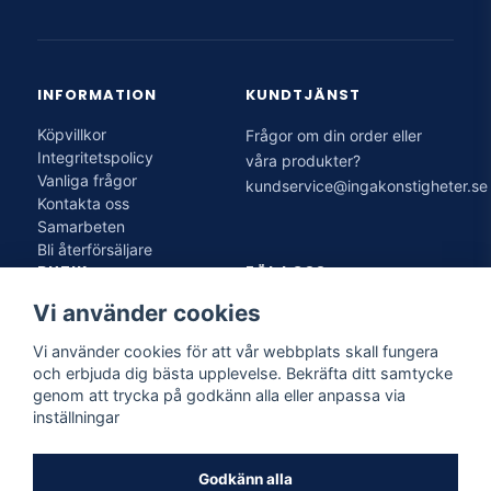
Vid varje tvätt om du vill maximera pärleffekten, eller
varannan tvätt om du växlar med vårt
vanliga bilschampo
.
Kan jag använda det i foam lance?
INFORMATION
KUNDTJÄNST
Ja, det fungerar i foam lance.
Köpvillkor
Frågor om din order eller
Är det skonsamt mot befintlig
Integritetspolicy
våra produkter?
keramisk coating?
Vanliga frågor
kundservice@ingakonstigheter.se
Kontakta oss
Helt skonsamt. Det är formulerat just för att fungera
Samarbeten
tillsammans med befintlig coating och förstärker den utan
Bli återförsäljare
att bryta ner.
BUTIK
FÖLJ OSS
Vi använder cookies
IK Solution AB
Lagervägen 28
Vi använder cookies för att vår webbplats skall fungera
136 50 Jordbro
och erbjuda dig bästa upplevelse. Bekräfta ditt samtycke
genom att trycka på godkänn alla eller anpassa via
Öppettider
inställningar
Mån–Fre 10:00–17:00
Lör–Sön stängt
Godkänn alla