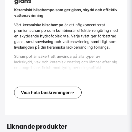
glans
Keramiskt bilschampo som ger glans, skydd och effektiv
vattenavrinning
Vårt
keramiska bilschampo
är ett högkoncentrerat
premiumschampo som kombinerar effektiv rengöring med
en skyddande hydrofobisk yta. Varje tvätt ger förbättrad
glans, smutsavvisning och vattenavrinning samtidigt som
livslängden på din keramiska lackbehandling förlängs.
Schampot är säkert att använda på alla typer av
lackskydd, vax och keramisk coating och lämnar efter sig
en spegelblank finish med tydlig avrinningseffekt.
Varför använda keramiskt bilschampo
Till skillnad från vanligt bilschampo lämnar ett
keramiskt
Visa hela beskrivningen
bilschampo
ett skyddande lager på lacken. Detta
förstärker glansen och skapar en hydrofobisk yta som
gör att vatten och smuts rinner av lättare.
Det är särskilt fördelaktigt för fordon som redan är
behandlade med keramisk coating eller för dig som vill
Liknande produkter
underhålla skyddet mellan behandlingarna.