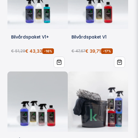
När ska man använda keramiskt
bilschampo
Vid regelbunden tvätt av fordon med keramisk
coating
Som underhållstvätt för att bevara skydd och
Bilvårdspaket V1+
Bilvårdspaket V1
glans
För att skydda lacken mellan behandlingar
€ 51,29
€ 43,33
€ 47,67
€ 39,71
-16%
-17%
Efter regniga perioder för att återställa
avrinningseffekt
När du vill ha proffsig finish med minimal insats
Med vårt
keramiska bilschampo
får du en ren bil, ökad
glans och ett förlängt lackskydd vid varje tvätt.
Fara:
Orsakar allvarliga ögonskador. Använd
skyddshandskar och ögonskydd.
UFI:
JRW2 6VCF 6J6Y XV0S
Säkerhetsdatablad:
Finns att rekvirera
Vanliga frågor om keramiskt
bilschampo