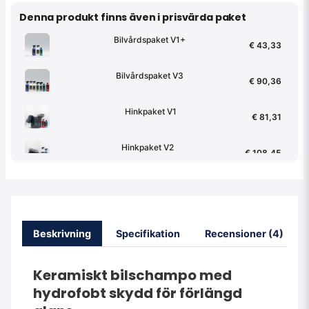
Denna produkt finns även i prisvärda paket
Bilvårdspaket V1+
€ 43,33
Bilvårdspaket V3
€ 90,36
Hinkpaket V1
€ 81,31
Hinkpaket V2
€ 108,45
Hinkpaket V3
€ 122,02
Beskrivning
Specifikation
Recensioner (4)
Keramiskt bilschampo med
hydrofobt skydd för förlängd